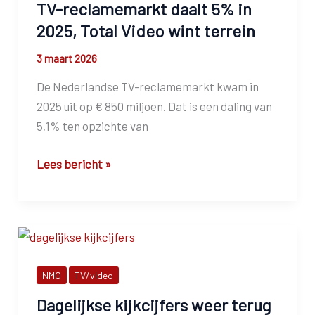
maar
TV-reclamemarkt daalt 5% in
missen
2025, Total Video wint terrein
structuur
3 maart 2026
en
meetbaarheid
De Nederlandse TV-reclamemarkt kwam in
2025 uit op € 850 miljoen. Dat is een daling van
5,1% ten opzichte van
TV-
Lees bericht »
reclamemarkt
daalt
5%
in
2025,
NMO
TV/video
Total
Video
Dagelijkse kijkcijfers weer terug