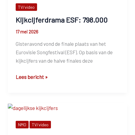
mediagebruik
TV/video
in
kaart
Kijkcijferdrama ESF: 798.000
17 mei 2026
Gisteravond vond de finale plaats van het
Eurovisie Songfestival (ESF). Op basis van de
kijkcijfers van de halve finales deze
Kijkcijferdrama
Lees bericht »
ESF:
798.000
NMO
TV/video