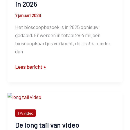
in 2025
7 januari 2026
Het bioscoopbezoek is in 2025 opnieuw
gedaald. Er werden in totaal 28,4 miljoen
bioscoopkaartjes verkocht, dat is 3% minder
dan
Daling
Lees bericht »
bioscoopbezoek
zet
door
in
2025
TV/video
De long tail van video