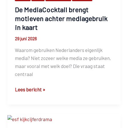
toch
De MediaCocktail brengt
niet?
motieven achter mediagebruik
in kaart
29 juni 2026
Waarom gebruiken Nederlanders eigenlijk
media? Niet zozeer welke media ze gebruiken,
maar vooral met welk doel? Die vraag staat
centraal
De
Lees bericht »
MediaCocktail
brengt
motieven
achter