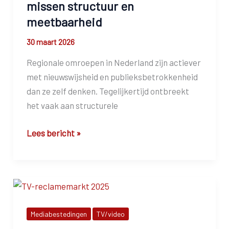
missen structuur en
meetbaarheid
30 maart 2026
Regionale omroepen in Nederland zijn actiever
met nieuwswijsheid en publieksbetrokkenheid
dan ze zelf denken. Tegelijkertijd ontbreekt
het vaak aan structurele
Regionale
Lees bericht »
omroepen
doen
al
veel
aan
Mediabestedingen
TV/video
nieuwswijsheid,