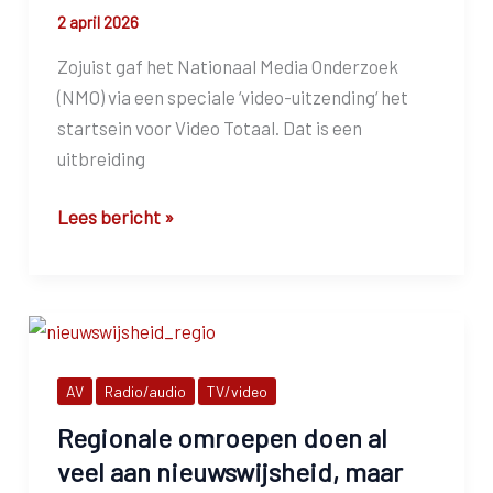
2 april 2026
Zojuist gaf het Nationaal Media Onderzoek
(NMO) via een speciale ‘video-uitzending‘ het
startsein voor Video Totaal. Dat is een
uitbreiding
NMO
Lees bericht »
introduceert
Video
Totaal
AV
Radio/audio
TV/video
Regionale omroepen doen al
veel aan nieuwswijsheid, maar