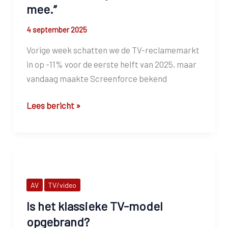
mee.”
4 september 2025
Vorige week schatten we de TV-reclamemarkt
in op -11% voor de eerste helft van 2025, maar
vandaag maakte Screenforce bekend
TV-
Lees bericht »
reclamemarkt
naar
-8%
in
H1
AV
TV/video
2025.
Is het klassieke TV-model
“De
TV-
opgebrand?