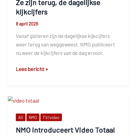
Ze zijn terug, de dagelijkse
kijkcijfers
8 april 2026
Vanaf gisteren zijn de dagelijkse kijkcijfers
weer terug van weggeweest. NMO publiceert
nu weer de kijkcijfers van de dag ervoor,
Ze
Lees bericht »
zijn
terug,
de
dagelijkse
kijkcijfers
AV
NMO
TV/video
NMO introduceert Video Totaal