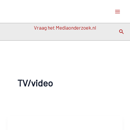
Ga
naar
de
Vraag het Mediaonderzoek.nl
inhoud
Zoek
TV/video