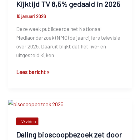
Kijktijd TV 8,5% gedaald in 2025
10 januari 2026
Deze week publiceerde het Nationaal
Mediaonderzoek (NMO) de jaarcijfers televisie
over 2025. Daaruit blijkt dat het live- en
uitgesteld kijken
Kijktijd
Lees bericht »
TV
8,5%
gedaald
in
2025
TV/video
Daling bioscoopbezoek zet door