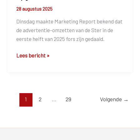
kijker
28 augustus 2025
werkt
niet
Dinsdag maakte Marketing Report bekend dat
mee.”
de advertentie-omzetten van de Ster in de
eerste helft van 2025 fors zijn gedaald.
Is
Lees bericht »
het
klassieke
TV-
model
opgebrand?
1
2
…
29
Volgende
→