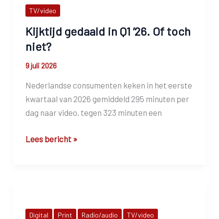
bij
TV/video
Screenforce
Kijktijd gedaald in Q1 ’26. Of toch
niet?
9 juli 2026
Nederlandse consumenten keken in het eerste
kwartaal van 2026 gemiddeld 295 minuten per
dag naar video, tegen 323 minuten een
Kijktijd
Lees bericht »
gedaald
in
Q1
’26.
Of
Digital
Print
Radio/audio
TV/video