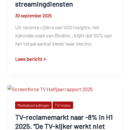
streamingdiensten
30 september 2025
Uit recente cijfers van VOD Insights, het
kijkonderzoek van Bindinc., blijkt dat 50% van
het totaal aantal ‘views’ naar slechts
De
Lees bericht »
long
tail
van
video
streamingdiensten
Mediabestedingen
TV/video
TV-reclamemarkt naar -8% in H1
2025. “De TV-kijker werkt niet