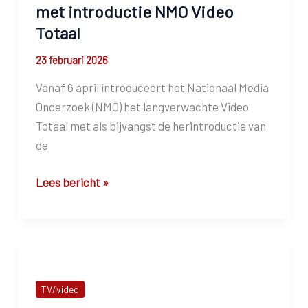
wint
met introductie NMO Video
terrein
Totaal
23 februari 2026
Vanaf 6 april introduceert het Nationaal Media
Onderzoek (NMO) het langverwachte Video
Totaal met als bijvangst de herintroductie van
de
Dagelijkse
Lees bericht »
kijkcijfers
weer
terug
met
introductie
TV/video
NMO