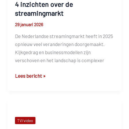
4 inzichten over de
Video
Totaal
streamingmarkt
29 januari 2026
De Nederlandse streamingmarkt heeft in 2025
opnieuw veel veranderingen doorgemaakt.
Kijkgedrag en businessmodellen zijn
verschoven en het landschap is complexer
4
Lees bericht »
inzichten
over
de
streamingmarkt
TV/video